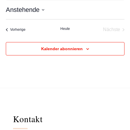
Anstehende
Datum
wählen.
Heute
Nächste
Veranstaltungen
Vorherige
Veransta
Kalender abonnieren
Kontakt